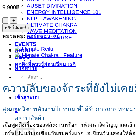
AUSET DIVINATION
9,900
฿
ENERGY INTELLIGENCE 101
NLP – AWAKENING
จำนวน
ULTIMATE CHAKRA
9
หยิบใส่ตะกร้า
WAVE MEDITATION
Chakras
หมวดหมู่:
คอร์สออนไลน์
ONLINE COURSE
Activation
EVENTS
-
ABOUT
ทะลวง
BLOG
จัก
ทุกสิ่งที่ควรรู้ก่อนเรียน เรกิ
คำอธิบาย
ระ
ค้นหา:
ทั้ง
ความลับของจักระที่ยังไม่เค
9
ชิ้น
เข้าสู่ระบบ
สุดยอดวิชาพลังงานโบราณ ที่ได้รับการถ่ายทอดมา
0
ตะกร้าสินค้า
เมื่อพูดถึงเรื่องของพลังงานหรือการพัฒนาจิตวิญญาณแล้ว 
เตร์จไปพบกับเอเชี่ยนวันพบครั้งแรก เอเชี่ยนวันแสดงให้ด็อกเต