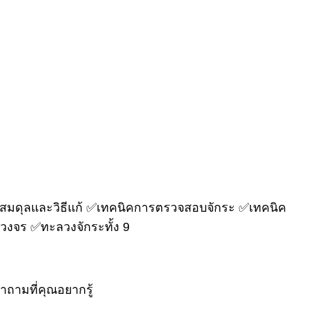
ไม่สมดุลและวิธีแก้ ✅เทคนิคการตรวจสอบจักระ ✅เทคนิค
รบวงจร ✅ทะลวงจักระทั้ง 9
ำถามที่คุณอยากรู้