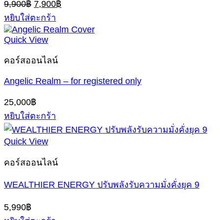
Original
Current
9,900
฿
7,900
฿
price
price
หยิบใส่ตะกร้า
was:
is:
9,900฿.
7,900฿.
Quick View
คอร์สออนไลน์
Angelic Realm – for registered only
25,000
฿
หยิบใส่ตะกร้า
Quick View
คอร์สออนไลน์
WEALTHIER ENERGY ปรับพลังรับความมั่งคั่งยุค 9
5,990
฿